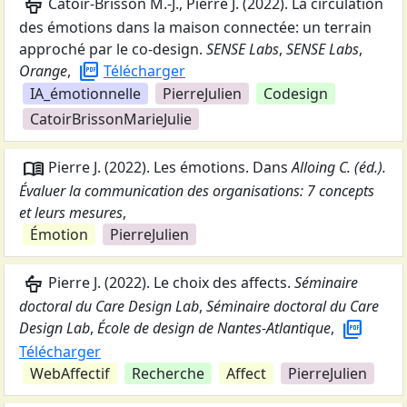
podium
Catoir-Brisson M.-J., Pierre J.
(
2022
).
La circulation
des émotions dans la maison connectée: un terrain
approché par le co-design
.
SENSE Labs
,
SENSE Labs
,
picture_as_pdf
Orange
,
Télécharger
IA_émotionnelle
PierreJulien
Codesign
CatoirBrissonMarieJulie
menu_book
Pierre J.
(
2022
).
Les émotions
. Dans
Alloing C. (éd.).
Évaluer la communication des organisations: 7 concepts
et leurs mesures
,
Émotion
PierreJulien
podium
Pierre J.
(
2022
).
Le choix des affects
.
Séminaire
doctoral du Care Design Lab
,
Séminaire doctoral du Care
picture_as_pdf
Design Lab
,
École de design de Nantes-Atlantique
,
Télécharger
WebAffectif
Recherche
Affect
PierreJulien