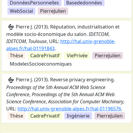
DonnéesPersonnelles
Basededonnées
WebSocial
PierreJulien
podium
Pierre J.
(
2013
).
Réputation, industrialisation et
modèle socio-économique du salon
.
IDETCOM
,
IDETCOM
,
Toulouse
,
URL:
http://hal.univ-grenoble-
alpes.fr/hal-01191843
.
Thèse
CadrePrivatif
ViePrivée
PierreJulien
ModelesSocioeconomiques
podium
Pierre J.
(
2013
).
Reverse privacy engineering
.
Proceedings of the 5th Annual ACM Web Science
Conference
,
Proceedings of the 5th Annual ACM Web
Science Conference
,
Association for Computer Machinary
,
URL:
http://hal.univ-grenoble-alpes.fr/hal-01196576
.
Thèse
CadrePrivatif
Ingénierie
PierreJulien