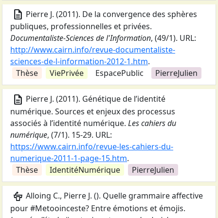
description
Pierre J.
(
2011
).
De la convergence des sphères
publiques, professionnelles et privées
.
Documentaliste-Sciences de l'Information
,
(49/1).
URL:
http://www.cairn.info/revue-documentaliste-
sciences-de-l-information-2012-1.htm
.
Thèse
ViePrivée
EspacePublic
PierreJulien
description
Pierre J.
(
2011
).
Génétique de l’identité
numérique. Sources et enjeux des processus
associés à l’identité numérique
.
Les cahiers du
numérique
,
(7/1).
15-29.
URL:
https://www.cairn.info/revue-les-cahiers-du-
numerique-2011-1-page-15.htm
.
Thèse
IdentitéNumérique
PierreJulien
podium
Alloing C., Pierre J.
(
).
Quelle grammaire affective
pour #Metooinceste? Entre émotions et émojis
.