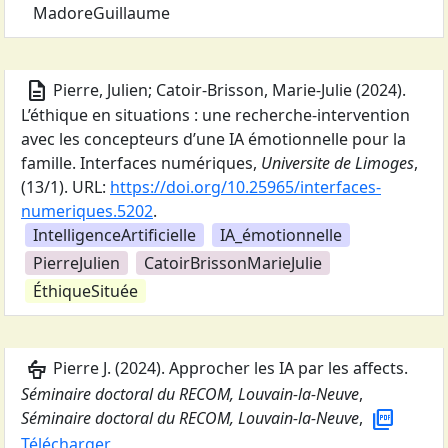
MadoreGuillaume
description
Pierre, Julien; Catoir-Brisson, Marie-Julie
(
2024
).
L’éthique en situations : une recherche-intervention
avec les concepteurs d’une IA émotionnelle pour la
famille
.
Interfaces numériques
,
Universite de Limoges
,
(13/1).
URL:
https://doi.org/10.25965/interfaces-
numeriques.5202
.
IntelligenceArtificielle
IA_émotionnelle
PierreJulien
CatoirBrissonMarieJulie
ÉthiqueSituée
podium
Pierre J.
(
2024
).
Approcher les IA par les affects
.
Séminaire doctoral du RECOM, Louvain-la-Neuve
,
picture_as_pdf
Séminaire doctoral du RECOM, Louvain-la-Neuve
,
Télécharger