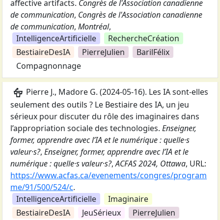
affective artifacts
.
Congrès de l'Association canadienne
de communication
,
Congrès de l'Association canadienne
de communication
,
Montréal
,
IntelligenceArtificielle
RechercheCréation
BestiaireDesIA
PierreJulien
BarilFélix
Compagnonnage
podium
Pierre J., Madore G.
(
2024-05-16
).
Les IA sont-elles
seulement des outils ? Le Bestiaire des IA, un jeu
sérieux pour discuter du rôle des imaginaires dans
l’appropriation sociale des technologies
.
Enseigner,
former, apprendre avec l’IA et le numérique : quelle·s
valeur·s?
,
Enseigner, former, apprendre avec l’IA et le
numérique : quelle·s valeur·s?
,
ACFAS 2024, Ottawa
,
URL:
https://www.acfas.ca/evenements/congres/program
me/91/500/524/c
.
IntelligenceArtificielle
Imaginaire
BestiaireDesIA
JeuSérieux
PierreJulien