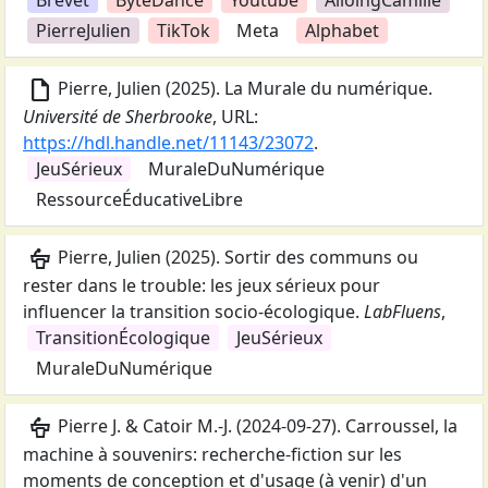
Brevet
ByteDance
Youtube
AlloingCamille
PierreJulien
TikTok
Meta
Alphabet
draft
Pierre, Julien
(
2025
).
La Murale du numérique
.
Université de Sherbrooke
,
URL:
https://hdl.handle.net/11143/23072
.
JeuSérieux
MuraleDuNumérique
RessourceÉducativeLibre
podium
Pierre, Julien
(
2025
).
Sortir des communs ou
rester dans le trouble: les jeux sérieux pour
influencer la transition socio-écologique
.
LabFluens
,
TransitionÉcologique
JeuSérieux
MuraleDuNumérique
podium
Pierre J. & Catoir M.-J.
(
2024-09-27
).
Carroussel, la
machine à souvenirs: recherche-fiction sur les
moments de conception et d'usage (à venir) d'un