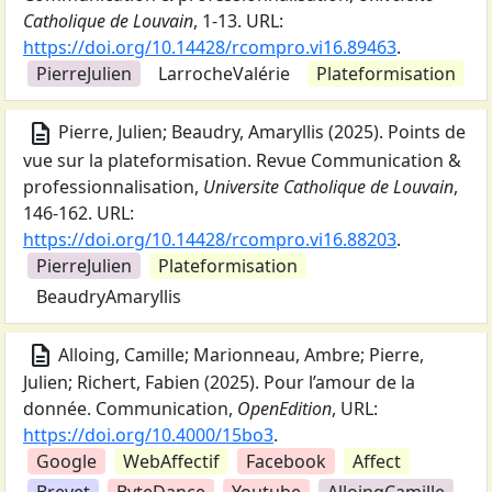
Catholique de Louvain
,
1-13.
URL:
https://doi.org/10.14428/rcompro.vi16.89463
.
PierreJulien
LarrocheValérie
Plateformisation
description
Pierre, Julien; Beaudry, Amaryllis
(
2025
).
Points de
vue sur la plateformisation
.
Revue Communication &
professionnalisation
,
Universite Catholique de Louvain
,
146-162.
URL:
https://doi.org/10.14428/rcompro.vi16.88203
.
PierreJulien
Plateformisation
BeaudryAmaryllis
description
Alloing, Camille; Marionneau, Ambre; Pierre,
Julien; Richert, Fabien
(
2025
).
Pour l’amour de la
donnée
.
Communication
,
OpenEdition
,
URL:
https://doi.org/10.4000/15bo3
.
Google
WebAffectif
Facebook
Affect