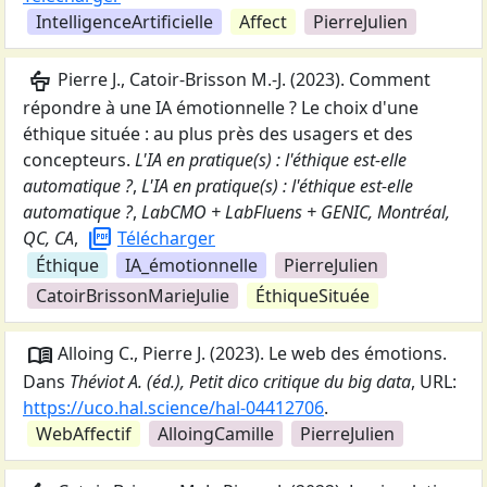
IntelligenceArtificielle
Affect
PierreJulien
podium
Pierre J., Catoir-Brisson M.-J.
(
2023
).
Comment
répondre à une IA émotionnelle ? Le choix d'une
éthique située : au plus près des usagers et des
concepteurs
.
L'IA en pratique(s) : l'éthique est-elle
automatique ?
,
L'IA en pratique(s) : l'éthique est-elle
automatique ?
,
LabCMO + LabFluens + GENIC, Montréal,
picture_as_pdf
QC, CA
,
Télécharger
Éthique
IA_émotionnelle
PierreJulien
CatoirBrissonMarieJulie
ÉthiqueSituée
menu_book
Alloing C., Pierre J.
(
2023
).
Le web des émotions
.
Dans
Théviot A. (éd.), Petit dico critique du big data
,
URL:
https://uco.hal.science/hal-04412706
.
WebAffectif
AlloingCamille
PierreJulien