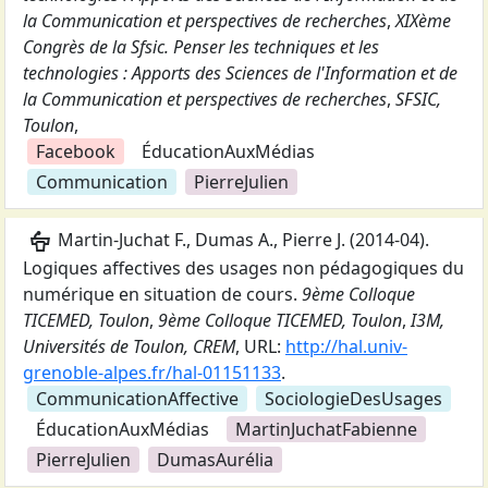
la Communication et perspectives de recherches
,
XIXème
Congrès de la Sfsic. Penser les techniques et les
technologies : Apports des Sciences de l'Information et de
la Communication et perspectives de recherches
,
SFSIC,
Toulon
,
Facebook
ÉducationAuxMédias
Communication
PierreJulien
podium
Martin-Juchat F., Dumas A., Pierre J.
(
2014-04
).
Logiques affectives des usages non pédagogiques du
numérique en situation de cours
.
9ème Colloque
TICEMED, Toulon
,
9ème Colloque TICEMED, Toulon
,
I3M,
Universités de Toulon, CREM
,
URL:
http://hal.univ-
grenoble-alpes.fr/hal-01151133
.
CommunicationAffective
SociologieDesUsages
ÉducationAuxMédias
MartinJuchatFabienne
PierreJulien
DumasAurélia