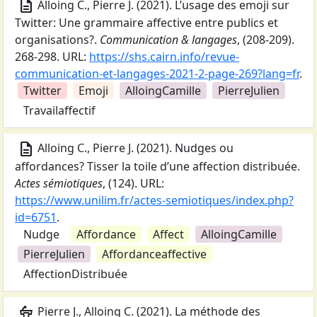
description
Alloing C., Pierre J.
(
2021
).
L’usage des emoji sur
Twitter: Une grammaire affective entre publics et
organisations?
.
Communication & langages
,
(208-209).
268-298.
URL:
https://shs.cairn.info/revue-
communication-et-langages-2021-2-page-269?lang=fr
.
Twitter
Emoji
AlloingCamille
PierreJulien
Travailaffectif
description
Alloing C., Pierre J.
(
2021
).
Nudges ou
affordances? Tisser la toile d’une affection distribuée
.
Actes sémiotiques
,
(124).
URL:
https://www.unilim.fr/actes-semiotiques/index.php?
id=6751
.
Nudge
Affordance
Affect
AlloingCamille
PierreJulien
Affordanceaffective
AffectionDistribuée
podium
Pierre J., Alloing C.
(
2021
).
La méthode des