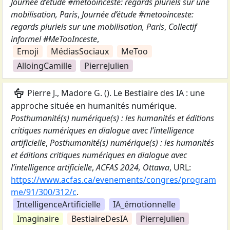
Journée d’étude #metooinceste: regards pluriels sur une
mobilisation, Paris
,
Journée d’étude #metooinceste:
regards pluriels sur une mobilisation, Paris
,
Collectif
informel #MeTooInceste
,
Emoji
MédiasSociaux
MeToo
AlloingCamille
PierreJulien
podium
Pierre J., Madore G.
(
).
Le Bestiaire des IA : une
approche située en humanités numérique
.
Posthumanité(s) numérique(s) : les humanités et éditions
critiques numériques en dialogue avec l’intelligence
artificielle
,
Posthumanité(s) numérique(s) : les humanités
et éditions critiques numériques en dialogue avec
l’intelligence artificielle
,
ACFAS 2024, Ottawa
,
URL:
https://www.acfas.ca/evenements/congres/program
me/91/300/312/c
.
IntelligenceArtificielle
IA_émotionnelle
Imaginaire
BestiaireDesIA
PierreJulien