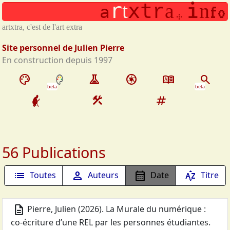
.
r
x
t
i
t
a
n
Aller au contenu principal
r
f
o
a
artxtra, c'est de l'art extra
Site personnel de Julien Pierre
En construction depuis 1997
palette
experiment
camera
dictionary
search
beta
beta
construction
tag
56 Publications
list
person
calendar_month
sort_by_alpha
Toutes
Auteurs
Date
Titre
description
Pierre, Julien
(
2026
).
La Murale du numérique :
co-écriture d’une REL par les personnes étudiantes
.