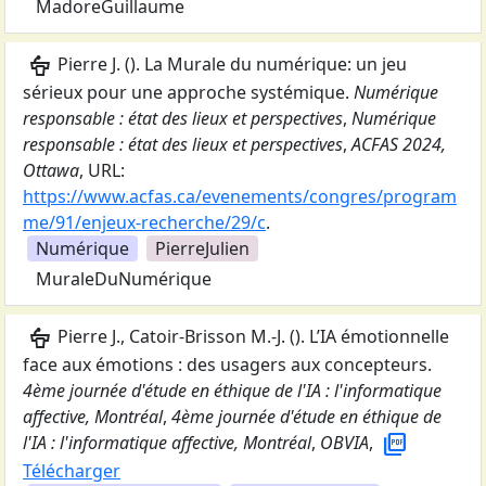
MadoreGuillaume
podium
Pierre J.
(
).
La Murale du numérique: un jeu
sérieux pour une approche systémique
.
Numérique
responsable : état des lieux et perspectives
,
Numérique
responsable : état des lieux et perspectives
,
ACFAS 2024,
Ottawa
,
URL:
https://www.acfas.ca/evenements/congres/program
me/91/enjeux-recherche/29/c
.
Numérique
PierreJulien
MuraleDuNumérique
podium
Pierre J., Catoir-Brisson M.-J.
(
).
L’IA émotionnelle
face aux émotions : des usagers aux concepteurs
.
4ème journée d'étude en éthique de l'IA : l'informatique
affective, Montréal
,
4ème journée d'étude en éthique de
picture_as_pdf
l'IA : l'informatique affective, Montréal
,
OBVIA
,
Télécharger