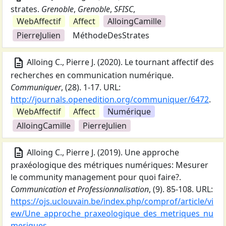
strates
.
Grenoble
,
Grenoble
,
SFISC
,
WebAffectif
Affect
AlloingCamille
PierreJulien
MéthodeDesStrates
description
Alloing C., Pierre J.
(
2020
).
Le tournant affectif des
recherches en communication numérique
.
Communiquer
,
(28).
1-17.
URL:
http://journals.openedition.org/communiquer/6472
.
WebAffectif
Affect
Numérique
AlloingCamille
PierreJulien
description
Alloing C., Pierre J.
(
2019
).
Une approche
praxéologique des métriques numériques: Mesurer
le community management pour quoi faire?
.
Communication et Professionnalisation
,
(9).
85-108.
URL:
https://ojs.uclouvain.be/index.php/comprof/article/vi
ew/Une_approche_praxeologique_des_metriques_nu
meriques
.