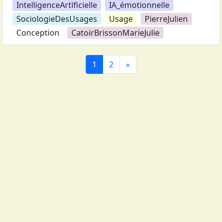
IntelligenceArtificielle
IA_émotionnelle
SociologieDesUsages
Usage
PierreJulien
Conception
CatoirBrissonMarieJulie
1
2
»