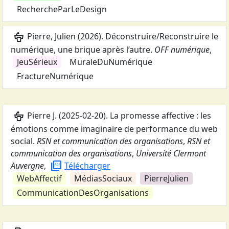
RechercheParLeDesign
podium
Pierre, Julien
(
2026
).
Déconstruire/Reconstruire le
numérique, une brique après l’autre
.
OFF numérique
,
JeuSérieux
MuraleDuNumérique
FractureNumérique
podium
Pierre J.
(
2025-02-20
).
La promesse affective : les
émotions comme imaginaire de performance du web
social
.
RSN et communication des organisations
,
RSN et
communication des organisations
,
Université Clermont
picture_as_pdf
Auvergne
,
Télécharger
WebAffectif
MédiasSociaux
PierreJulien
CommunicationDesOrganisations