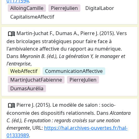
01171594
.
AlloingCamille
PierreJulien
DigitalLabor
CapitalismeAffectif
menu_book
Martin-Juchat F., Dumas A., Pierre J.
(
2015
).
Vers
des bricolages stratégiques pour faire face à
l'ambivalence affective du rapport au numérique
.
Dans
Meyronin B. (éd.), La génération Y, le manager et
l'entreprise
,
WebAffectif
CommunicationAffective
MartinJuchatFabienne
PierreJulien
DumasAurélia
menu_book
Pierre J.
(
2015
).
Le modèle de salon : socio-
économie des dispositifs relationnels
. Dans
Alcantara
C. (éd.), E-reputation : regards croisés sur une notion
émergente
,
URL:
https://hal.archives-ouvertes.fr/hal-
01333989
.