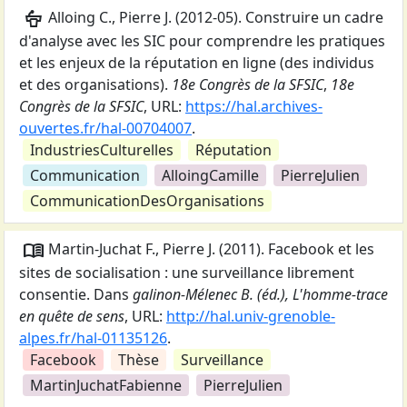
podium
Alloing C., Pierre J.
(
2012-05
).
Construire un cadre
d'analyse avec les SIC pour comprendre les pratiques
et les enjeux de la réputation en ligne (des individus
et des organisations)
.
18e Congrès de la SFSIC
,
18e
Congrès de la SFSIC
,
URL:
https://hal.archives-
ouvertes.fr/hal-00704007
.
IndustriesCulturelles
Réputation
Communication
AlloingCamille
PierreJulien
CommunicationDesOrganisations
menu_book
Martin-Juchat F., Pierre J.
(
2011
).
Facebook et les
sites de socialisation : une surveillance librement
consentie
. Dans
galinon-Mélenec B. (éd.), L'homme-trace
en quête de sens
,
URL:
http://hal.univ-grenoble-
alpes.fr/hal-01135126
.
Facebook
Thèse
Surveillance
MartinJuchatFabienne
PierreJulien