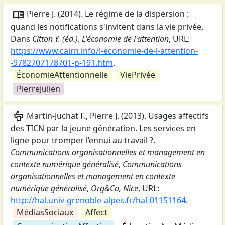
menu_book
Pierre J.
(
2014
).
Le régime de la dispersion :
quand les notifications s'invitent dans la vie privée
.
Dans
Citton Y. (éd.). L'économie de l'attention
,
URL:
https://www.cairn.info/l-economie-de-l-attention-
-9782707178701-p-191.htm
.
ÉconomieAttentionnelle
ViePrivée
PierreJulien
podium
Martin-Juchat F., Pierre J.
(
2013
).
Usages affectifs
des TICN par la jeune génération. Les services en
ligne pour tromper l’ennui au travail ?
.
Communications organisationnelles et management en
contexte numérique généralisé
,
Communications
organisationnelles et management en contexte
numérique généralisé
,
Org&Co, Nice
,
URL:
http://hal.univ-grenoble-alpes.fr/hal-01151164
.
MédiasSociaux
Affect