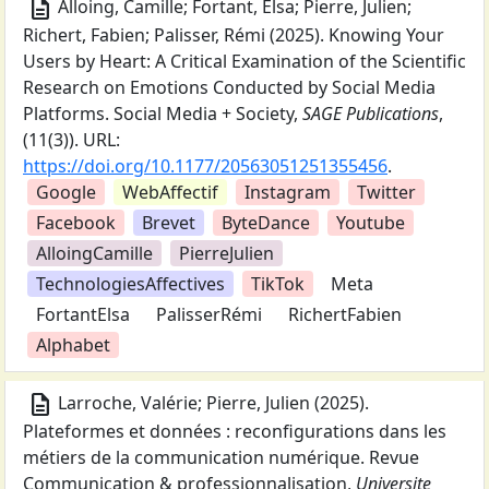
description
Alloing, Camille; Fortant, Elsa; Pierre, Julien;
Richert, Fabien; Palisser, Rémi
(
2025
).
Knowing Your
Users by Heart: A Critical Examination of the Scientific
Research on Emotions Conducted by Social Media
Platforms
.
Social Media + Society
,
SAGE Publications
,
(11(3)).
URL:
https://doi.org/10.1177/20563051251355456
.
Google
WebAffectif
Instagram
Twitter
Facebook
Brevet
ByteDance
Youtube
AlloingCamille
PierreJulien
TechnologiesAffectives
TikTok
Meta
FortantElsa
PalisserRémi
RichertFabien
Alphabet
description
Larroche, Valérie; Pierre, Julien
(
2025
).
Plateformes et données : reconfigurations dans les
métiers de la communication numérique
.
Revue
Communication & professionnalisation
,
Universite