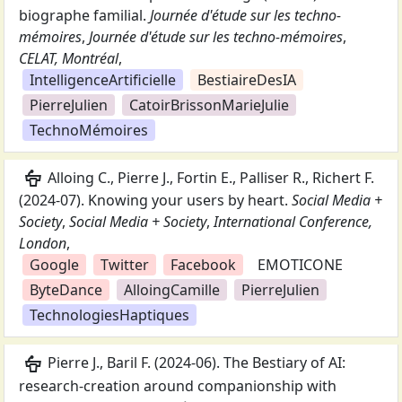
biographe familial
.
Journée d'étude sur les techno-
mémoires
,
Journée d'étude sur les techno-mémoires
,
CELAT, Montréal
,
IntelligenceArtificielle
BestiaireDesIA
PierreJulien
CatoirBrissonMarieJulie
TechnoMémoires
podium
Alloing C., Pierre J., Fortin E., Palliser R., Richert F.
(
2024-07
).
Knowing your users by heart
.
Social Media +
Society
,
Social Media + Society
,
International Conference,
London
,
Google
Twitter
Facebook
EMOTICONE
ByteDance
AlloingCamille
PierreJulien
TechnologiesHaptiques
podium
Pierre J., Baril F.
(
2024-06
).
The Bestiary of AI:
research-creation around companionship with