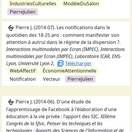
IndustriesCulturelles
ModèleDuSalon
PierreJulien
podium
Pierre J.
(
2014-07
).
Les notifications dans le
quotidien des 18-25 ans : comment manifester son
attention à autrui dans le régime de la dispersion ?
.
Interactions multimodales par Ecran (IMPEC)
,
Interactions
multimodales par Ecran (IMPEC)
,
Laboratoire ICAR, ENS-
picture_as_pdf
Lyon, Université Lyon 2
,
Télécharger
WebAffectif
ÉconomieAttentionnelle
Notification
Vecteur
PierreJulien
podium
Pierre J.
(
2014-06
).
D'une étude de
l'apprentissage de Facebook à l'élaboration d'une
éducation à la vie privée : l'apport des SIC
.
XIXème
Congrès de la Sfsic. Penser les techniques et les
technologies : Apports des Sciences de l'Information et de