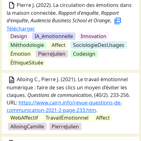
draft
Pierre J.
(
2022
).
La circulation des émotions dans
la maison connectée
.
Rapport d'enquête
,
Rapport
picture_as_pdf
d'enquête
,
Audencia Business School et Orange
,
Télécharger
Design
IA_émotionnelle
Innovation
Méthodologie
Affect
SociologieDesUsages
Émotion
PierreJulien
Codesign
ÉthiqueSituée
description
Alloing C., Pierre J.
(
2021
).
Le travail émotionnel
numérique : faire de ses clics un moyen d’éviter les
claques
.
Questions de communication
,
(40/2).
233-256.
URL:
https://www.cairn.info/revue-questions-de-
communication-2021-2-page-233.htm
.
WebAffectif
TravailÉmotionnel
Affect
AlloingCamille
PierreJulien