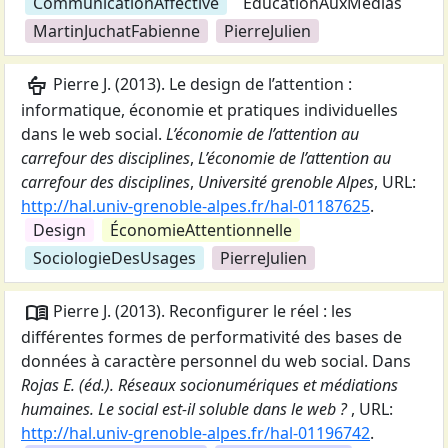
CommunicationAffective
ÉducationAuxMédias
MartinJuchatFabienne
PierreJulien
podium
Pierre J.
(
2013
).
Le design de l’attention :
informatique, économie et pratiques individuelles
dans le web social
.
L’économie de l’attention au
carrefour des disciplines
,
L’économie de l’attention au
carrefour des disciplines
,
Université grenoble Alpes
,
URL:
http://hal.univ-grenoble-alpes.fr/hal-01187625
.
Design
ÉconomieAttentionnelle
SociologieDesUsages
PierreJulien
menu_book
Pierre J.
(
2013
).
Reconfigurer le réel : les
différentes formes de performativité des bases de
données à caractère personnel du web social
. Dans
Rojas E. (éd.). Réseaux socionumériques et médiations
humaines. Le social est-il soluble dans le web ?
,
URL:
http://hal.univ-grenoble-alpes.fr/hal-01196742
.