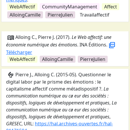
WebAffectif
CommunityManagement
Affect
AlloingCamille
PierreJulien
Travailaffectif
dictionary
Alloing C., Pierre J.
(
2017
).
Le Web affectif: une
picture_as_pdf
économie numérique des émotions
.
INA Éditions
.
Télécharger
WebAffectif
AlloingCamille
PierreJulien
podium
Pierre J., Alloing C.
(
2015-05
).
Questionner le
digital labor par le prisme des émotions : le
capitalisme affectif comme métadispositif ?
.
La
communication numérique au cø eur des sociétés :
dispositifs, logiques de développement et pratiques
,
La
communication numérique au cø eur des sociétés :
dispositifs, logiques de développement et pratiques
,
GRESEC
,
URL:
https://hal.archives-ouvertes.fr/hal-