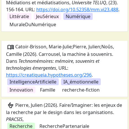
Médiations et médiatisations
,
Universite TELUQ
,
(23).
156-164.
URL:
https://doi.org/10.52358/mm.vi23.488
.
Littératie
JeuSérieux
Numérique
MuraleDuNumérique
menu_book
Catoir-Brisson, Marie-Julie;Pierre, Julien;Noûs,
Camille
(
2026
).
Carrousel, la machine à souvenirs
.
Dans
Technomémoires: mémoire, souvenirs et
technologies émergentes
,
URL:
https://creatiqueia.hypotheses.org/296
.
IntelligenceArtificielle
IA_émotionnelle
Innovation
Famille
recherche-fiction
podium
Pierre, Julien
(
2026
).
Faire/Imaginer: les enjeux de
la recherche par le design dans les organisations
.
PRACSIS
,
Recherche
RecherchePartenariale