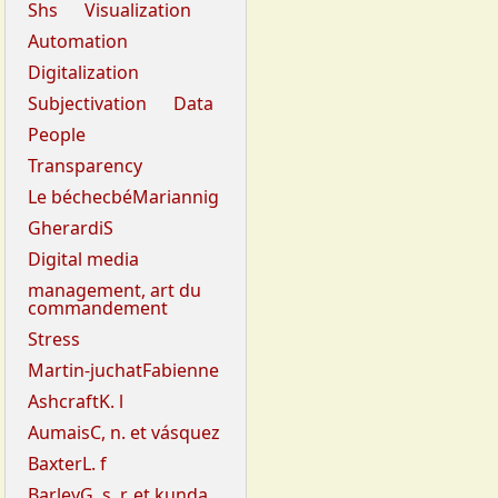
Shs
Visualization
Automation
Digitalization
Subjectivation
Data
People
Transparency
Le béchecbéMariannig
GherardiS
Digital media
management, art du
commandement
Stress
Martin-juchatFabienne
AshcraftK. l
AumaisC, n. et vásquez
BaxterL. f
BarleyG, s. r. et kunda