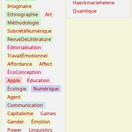
Haeckmariehelene
Imaginaire
Quantique
Ethnographie
Art
Méthodologie
SobriétéNumérique
RevueDeLittérature
Éditorialisation
TravailÉmotionnel
Affordance
Affect
ÉcoConception
Apple
Éducation
Écologie
Numérique
Agent
Communication
Capitalisme
Games
Gender
Émotion
Power
Linguistics