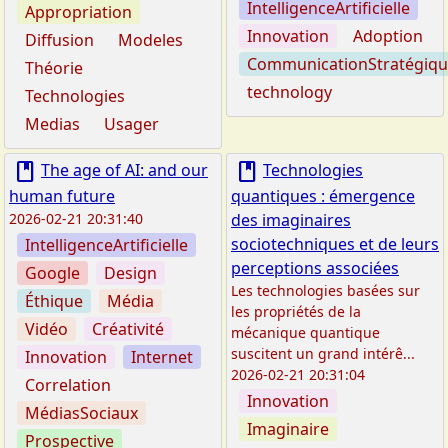
IntelligenceArtificielle
Appropriation
Innovation
Adoption
Diffusion
Modeles
CommunicationStratégiq
Théorie
technology
Technologies
Medias
Usager
book
book
The age of AI: and our
Technologies
human future
quantiques : émergence
2026-02-21 20:31:40
des imaginaires
sociotechniques et de leurs
IntelligenceArtificielle
perceptions associées
Google
Design
Les technologies basées sur
Éthique
Média
les propriétés de la
Vidéo
Créativité
mécanique quantique
suscitent un grand intérê...
Innovation
Internet
2026-02-21 20:31:04
Correlation
Innovation
MédiasSociaux
Imaginaire
Prospective