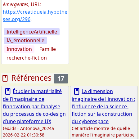
émergentes
,
URL:
https://creatiqueia.hypothe
ses.org/296
.
IntelligenceArtificielle
IA_émotionnelle
Innovation
Famille
recherche-fiction
Références
book
17
book
book
Étudier la matérialité
La dimension
de l’imaginaire de
imaginaire de l'innovation :
l’innovation par l’analyse
l'influence de la science-
du processus de co-design
fiction sur la construction
d’une plateforme UX
du cyberespace
tex.ids= Antonova_2024a
Cet article montre de quelle
2026-02-22 01:30:58
manière l’imaginaire participe