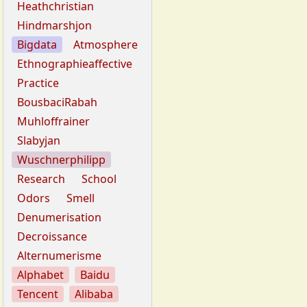
Heathchristian
Hindmarshjon
Bigdata
Atmosphere
Ethnographieaffective
Practice
BousbaciRabah
Muhloffrainer
Slabyjan
Wuschnerphilipp
Research
School
Odors
Smell
Denumerisation
Decroissance
Alternumerisme
Alphabet
Baidu
Tencent
Alibaba