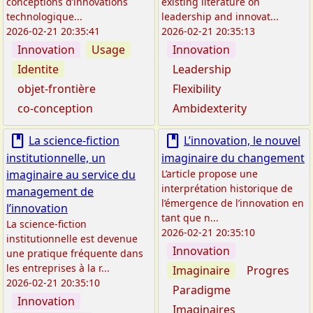
conceptions d’innovations
existing literature on
technologique...
leadership and innovat...
2026-02-21 20:35:41
2026-02-21 20:35:13
Innovation
Usage
Innovation
Identite
Leadership
objet-frontière
Flexibility
co-conception
Ambidexterity
book
book
La science-fiction
L’innovation, le nouvel
institutionnelle, un
imaginaire du changement
imaginaire au service du
L’article propose une
interprétation historique de
management de
l’émergence de l’innovation en
l’innovation
tant que n...
La science-fiction
2026-02-21 20:35:10
institutionnelle est devenue
Innovation
une pratique fréquente dans
les entreprises à la r...
Imaginaire
Progres
2026-02-21 20:35:10
Paradigme
Innovation
Imaginaires