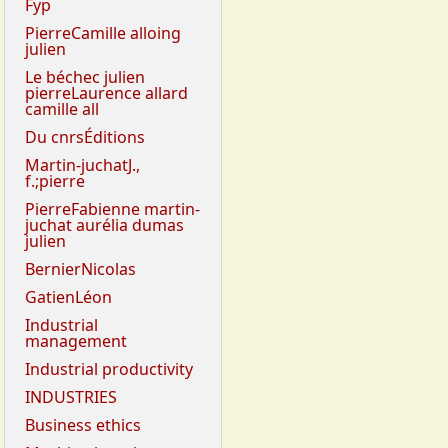
Fyp
PierreCamille alloing
julien
Le béchec julien
pierreLaurence allard
camille all
Du cnrsÉditions
Martin-juchatJ.,
f.;pierre
PierreFabienne martin-
juchat aurélia dumas
julien
BernierNicolas
GatienLéon
Industrial
management
Industrial productivity
INDUSTRIES
Business ethics