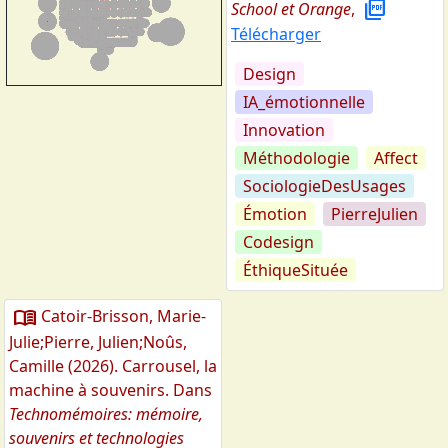
picture_as_pdf
School et Orange
,
Télécharger
Design
IA_émotionnelle
Innovation
Méthodologie
Affect
SociologieDesUsages
Émotion
PierreJulien
Codesign
ÉthiqueSituée
menu_book
Catoir-Brisson, Marie-
Julie;Pierre, Julien;Noûs,
Camille
(
2026
).
Carrousel, la
machine à souvenirs
. Dans
Technomémoires: mémoire,
souvenirs et technologies