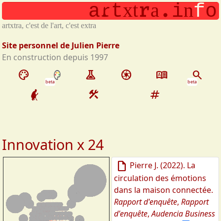
r
r
.
x
t
a
n
Aller au contenu principal
a
t
i
f
o
artxtra, c'est de l'art, c'est extra
Site personnel de Julien Pierre
En construction depuis 1997
palette
experiment
camera
dictionary
search
beta
beta
construction
tag
Innovation x 24
draft
Pierre J.
(
2022
).
La
circulation des émotions
dans la maison connectée
.
Rapport d'enquête
,
Rapport
d'enquête
,
Audencia Business