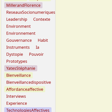
MillerandFlorence
ReseauxSocionumeriques
Leadership
Contexte
Environment
Environnement
Gouvernance
Habit
Instruments
Ia
Dystopie
Pouvoir
Prototypes
YatesStéphanie
Bienveillance
Bienveillancedispositive
Affordanceaffective
Interviews
Experience
TechnologiesAffectives