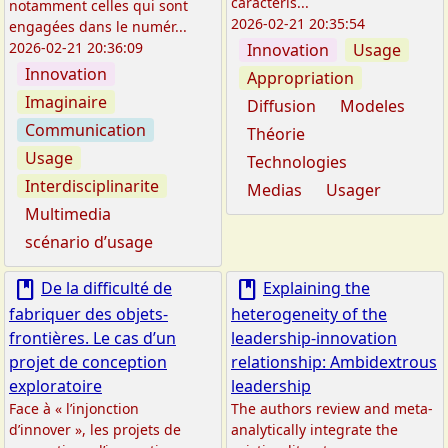
caractéris...
notamment celles qui sont
2026-02-21 20:35:54
engagées dans le numér...
2026-02-21 20:36:09
Innovation
Usage
Innovation
Appropriation
Imaginaire
Diffusion
Modeles
Communication
Théorie
Usage
Technologies
Interdisciplinarite
Medias
Usager
Multimedia
scénario d’usage
book
book
De la difficulté de
Explaining the
fabriquer des objets-
heterogeneity of the
frontières. Le cas d’un
leadership-innovation
projet de conception
relationship: Ambidextrous
exploratoire
leadership
Face à « l’injonction
The authors review and meta-
d’innover », les projets de
analytically integrate the