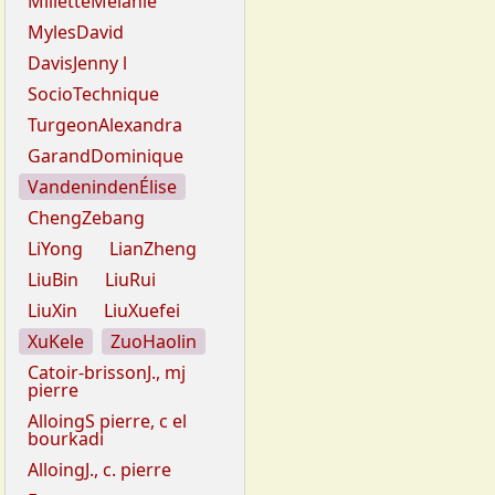
MilletteMélanie
MylesDavid
DavisJenny l
SocioTechnique
TurgeonAlexandra
GarandDominique
VandenindenÉlise
ChengZebang
LiYong
LianZheng
LiuBin
LiuRui
LiuXin
LiuXuefei
XuKele
ZuoHaolin
Catoir-brissonJ., mj
pierre
AlloingS pierre, c el
bourkadi
AlloingJ., c. pierre