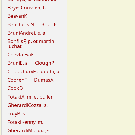
BeyesCnossen, t.
BeavanK
BencherkiN
BruniE
BruniAndrei, e. a.
BonfilsF, p. et martin-
juchat
ChevtaevaE
BruniE. a
CloughP
ChoudhuryForoughi, p.
CoorenF
DumasA
CookD
FotakiA, m. et pullen
GherardiCozza, s.
FreyB. s
FotakiKenny, m.
GherardiMurgia, s.