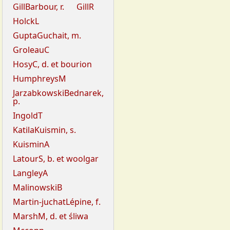
GillBarbour, r.
GillR
HolckL
GuptaGuchait, m.
GroleauC
HosyC, d. et bourion
HumphreysM
JarzabkowskiBednarek,
p.
IngoldT
KatilaKuismin, s.
KuisminA
LatourS, b. et woolgar
LangleyA
MalinowskiB
Martin-juchatLépine, f.
MarshM, d. et śliwa