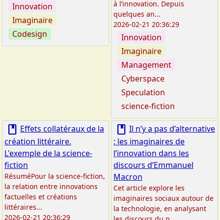
à l’innovation. Depuis
Innovation
quelques an...
Imaginaire
2026-02-21 20:36:29
Codesign
Innovation
Imaginaire
Management
Cyberspace
Speculation
science-fiction
book
book
Effets collatéraux de la
Il n’y a pas d’alternative
création littéraire.
: les imaginaires de
L'exemple de la science-
l’innovation dans les
fiction
discours d’Emmanuel
RésuméPour la science-fiction,
Macron
la relation entre innovations
Cet article explore les
factuelles et créations
imaginaires sociaux autour de
littéraires...
la technologie, en analysant
2026-02-21 20:36:29
les discours du p...