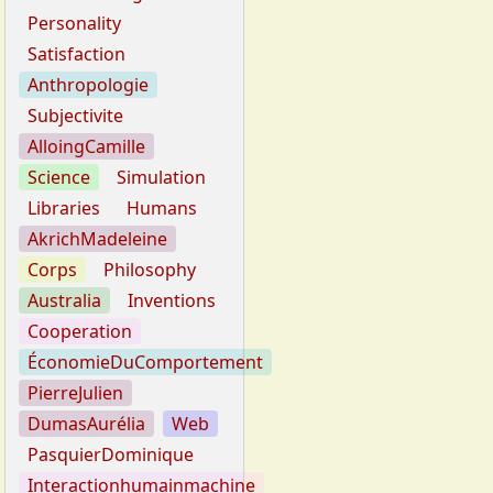
Personality
Satisfaction
Anthropologie
Subjectivite
AlloingCamille
Science
Simulation
Libraries
Humans
AkrichMadeleine
Corps
Philosophy
Australia
Inventions
Cooperation
ÉconomieDuComportement
PierreJulien
DumasAurélia
Web
PasquierDominique
Interactionhumainmachine