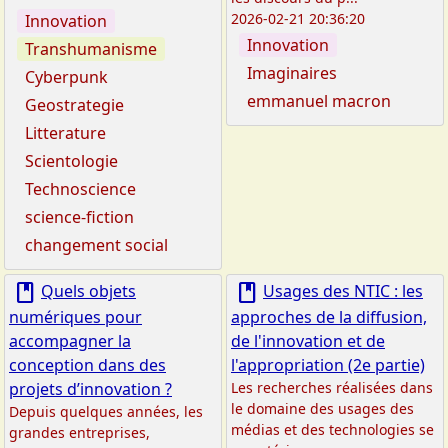
2026-02-21 20:36:20
Innovation
Innovation
Transhumanisme
Imaginaires
Cyberpunk
emmanuel macron
Geostrategie
Litterature
Scientologie
Technoscience
science-fiction
changement social
book
book
Quels objets
Usages des NTIC : les
numériques pour
approches de la diffusion,
accompagner la
de l'innovation et de
conception dans des
l'appropriation (2e partie)
projets d’innovation ?
Les recherches réalisées dans
le domaine des usages des
Depuis quelques années, les
médias et des technologies se
grandes entreprises,