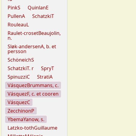
PinkS
QuinlanE
PullenA
SchatzkiT
RouleauL
Raulet-crosetBeaujolin,
n.
Sløk-andersenA, b. et
persson
SchöneichS
SchatzkiT. r
SpryT
SpinuzziC
StratiA
VásquezBrummans, c.
VásquezF, c. et cooren
VásquezC
ZecchinonP
YbemaYanow, s.
Latzko-tothGuillaume