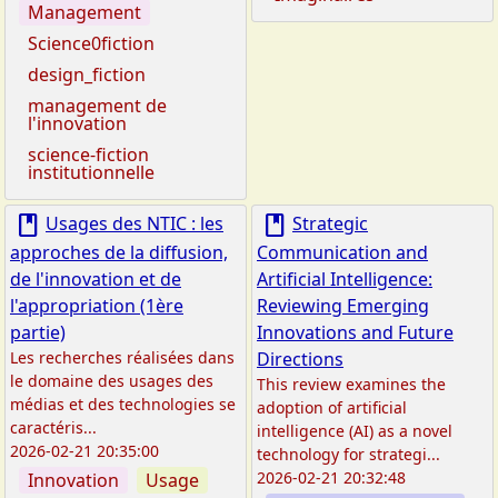
Management
Science0fiction
design_fiction
management de
l'innovation
science-fiction
institutionnelle
book
book
Usages des NTIC : les
Strategic
approches de la diffusion,
Communication and
de l'innovation et de
Artificial Intelligence:
l'appropriation (1ère
Reviewing Emerging
partie)
Innovations and Future
Les recherches réalisées dans
Directions
le domaine des usages des
This review examines the
médias et des technologies se
adoption of artificial
caractéris...
intelligence (AI) as a novel
2026-02-21 20:35:00
technology for strategi...
2026-02-21 20:32:48
Innovation
Usage