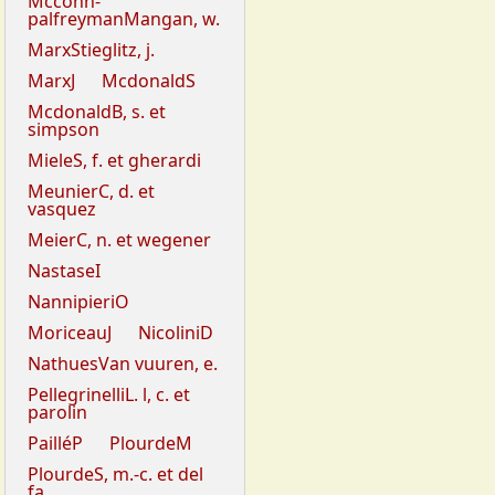
Mcconn-
palfreymanMangan, w.
MarxStieglitz, j.
MarxJ
McdonaldS
McdonaldB, s. et
simpson
MieleS, f. et gherardi
MeunierC, d. et
vasquez
MeierC, n. et wegener
NastaseI
NannipieriO
MoriceauJ
NicoliniD
NathuesVan vuuren, e.
PellegrinelliL. l, c. et
parolin
PailléP
PlourdeM
PlourdeS, m.-c. et del
fa