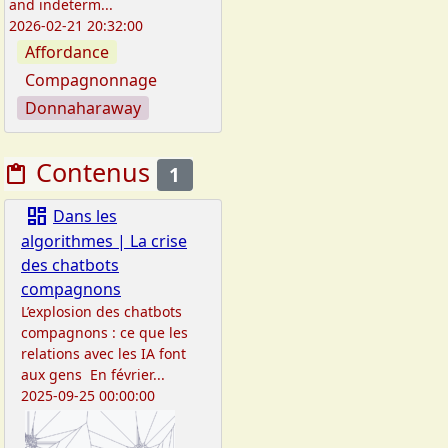
and indeterm...
2026-02-21 20:32:00
Affordance
Compagnonnage
Donnaharaway
Contenus
content_paste
1
dashboard
Dans les
algorithmes | La crise
des chatbots
compagnons
L’explosion des chatbots
compagnons : ce que les
relations avec les IA font
aux gens En février...
2025-09-25 00:00:00