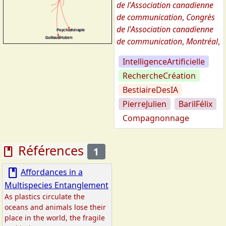
de l'Association canadienne
de communication
,
Congrès
de l'Association canadienne
de communication
,
Montréal
,
IntelligenceArtificielle
RechercheCréation
BestiaireDesIA
PierreJulien
BarilFélix
Compagnonnage
Références
book
1
book
Affordances in a
Multispecies Entanglement
As plastics circulate the
oceans and animals lose their
place in the world, the fragile