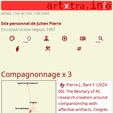
t
i
x
t
n
a
f
o
Aller au contenu principal
a
.
r
r
artxtra, c'est de l'art, c'est extra
Site personnel de Julien Pierre
En construction depuis 1997
palette
experiment
camera
dictionary
search
beta
beta
construction
tag
Compagnonnage x 3
podium
Pierre J., Baril F.
(
2024-
06
).
The Bestiary of AI:
research-creation around
companionship with
affective artifacts
.
Congrès