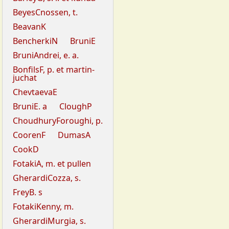
BeyesCnossen, t.
BeavanK
BencherkiN
BruniE
BruniAndrei, e. a.
BonfilsF, p. et martin-
juchat
ChevtaevaE
BruniE. a
CloughP
ChoudhuryForoughi, p.
CoorenF
DumasA
CookD
FotakiA, m. et pullen
GherardiCozza, s.
FreyB. s
FotakiKenny, m.
GherardiMurgia, s.