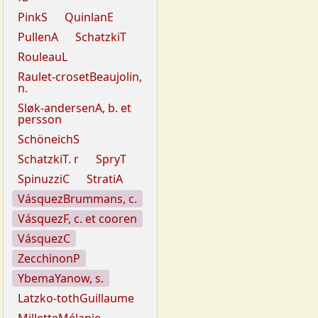
PinkS
QuinlanE
PullenA
SchatzkiT
RouleauL
Raulet-crosetBeaujolin,
n.
Sløk-andersenA, b. et
persson
SchöneichS
SchatzkiT. r
SpryT
SpinuzziC
StratiA
VásquezBrummans, c.
VásquezF, c. et cooren
VásquezC
ZecchinonP
YbemaYanow, s.
Latzko-tothGuillaume