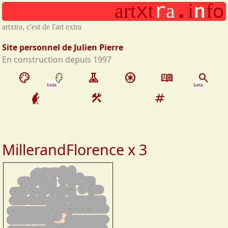
r
.
n
o
a
r
t
t
a
i
f
Aller au contenu principal
x
artxtra, c'est de l'art extra
Site personnel de Julien Pierre
En construction depuis 1997
palette
experiment
camera
dictionary
search
beta
beta
construction
tag
MillerandFlorence x 3