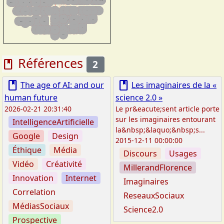
Références
book
2
book
book
The age of AI: and our
Les imaginaires de la «
human future
science 2.0 »
2026-02-21 20:31:40
Le pr&eacute;sent article porte
sur les imaginaires entourant
IntelligenceArtificielle
la&nbsp;&laquo;&nbsp;s...
Google
Design
2015-12-11 00:00:00
Éthique
Média
Discours
Usages
Vidéo
Créativité
MillerandFlorence
Innovation
Internet
Imaginaires
Correlation
ReseauxSociaux
MédiasSociaux
Science2.0
Prospective