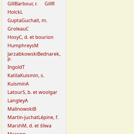
GillBarbour, r.
GillR
HolckL
GuptaGuchait, m.
GroleauC
HosyC, d. et bourion
HumphreysM
JarzabkowskiBednarek,
p.
IngoldT
KatilaKuismin, s.
KuisminA
LatourS, b. et woolgar
LangleyA
MalinowskiB
Martin-juchatLépine, f.
MarshM, d. et śliwa