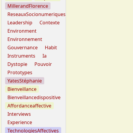
MillerandFlorence
ReseauxSocionumeriques
Leadership
Contexte
Environment
Environnement
Gouvernance
Habit
Instruments
Ia
Dystopie
Pouvoir
Prototypes
YatesStéphanie
Bienveillance
Bienveillancedispositive
Affordanceaffective
Interviews
Experience
TechnologiesAffectives