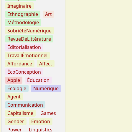
Imaginaire
Ethnographie
Art
Méthodologie
SobriétéNumérique
RevueDeLittérature
Éditorialisation
TravailÉmotionnel
Affordance
Affect
ÉcoConception
Apple
Éducation
Écologie
Numérique
Agent
Communication
Capitalisme
Games
Gender
Émotion
Power
Linguistics