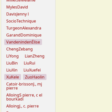
MilletteMélanie
MylesDavid
DavisJenny l
SocioTechnique
TurgeonAlexandra
GarandDominique
VandenindenÉlise
ChengZebang
LiYong
LianZheng
LiuBin
LiuRui
LiuXin
LiuXuefei
XuKele
ZuoHaolin
Catoir-brissonJ., mj
pierre
AlloingS pierre, c el
bourkadi
AlloingJ., c. pierre