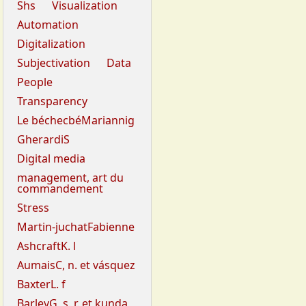
Shs
Visualization
Automation
Digitalization
Subjectivation
Data
People
Transparency
Le béchecbéMariannig
GherardiS
Digital media
management, art du
commandement
Stress
Martin-juchatFabienne
AshcraftK. l
AumaisC, n. et vásquez
BaxterL. f
BarleyG, s. r. et kunda