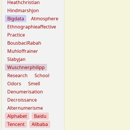
Heathchristian
Hindmarshjon
Bigdata
Atmosphere
Ethnographieaffective
Practice
BousbaciRabah
Muhloffrainer
Slabyjan
Wuschnerphilipp
Research
School
Odors
Smell
Denumerisation
Decroissance
Alternumerisme
Alphabet
Baidu
Tencent
Alibaba