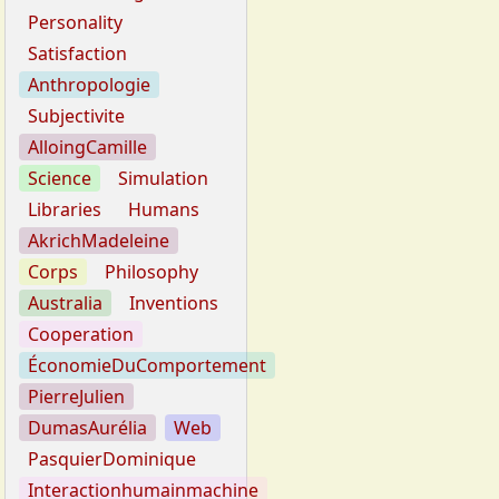
Personality
Satisfaction
Anthropologie
Subjectivite
AlloingCamille
Science
Simulation
Libraries
Humans
AkrichMadeleine
Corps
Philosophy
Australia
Inventions
Cooperation
ÉconomieDuComportement
PierreJulien
DumasAurélia
Web
PasquierDominique
Interactionhumainmachine