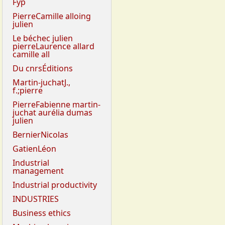
Fyp
PierreCamille alloing
julien
Le béchec julien
pierreLaurence allard
camille all
Du cnrsÉditions
Martin-juchatJ.,
f.;pierre
PierreFabienne martin-
juchat aurélia dumas
julien
BernierNicolas
GatienLéon
Industrial
management
Industrial productivity
INDUSTRIES
Business ethics