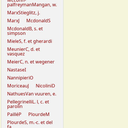
Mcconn-
palfreymanMangan, w.
MarxStieglitz, j.
MarxJ
McdonaldS
McdonaldB, s. et
simpson
MieleS, f. et gherardi
MeunierC, d. et
vasquez
MeierC, n. et wegener
NastaseI
NannipieriO
MoriceauJ
NicoliniD
NathuesVan vuuren, e.
PellegrinelliL. l, c. et
parolin
PailléP
PlourdeM
PlourdeS, m.-c. et del
fa