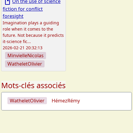
book
On the use of science
fiction for conflict
foresight
Imagination plays a guiding
role when it comes to the
future. Not because it predicts
it-science fic...
2026-02-21 20:32:13
MinvielleNicolas
WatheletOlivier
Mots-clés associés
WatheletOlivier
HémezRémy