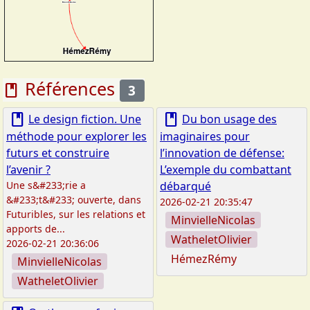
Références
book
3
book
book
Le design fiction. Une
Du bon usage des
méthode pour explorer les
imaginaires pour
futurs et construire
l’innovation de défense:
l’avenir ?
L’exemple du combattant
Une s&#233;rie a
débarqué
&#233;t&#233; ouverte, dans
2026-02-21 20:35:47
Futuribles, sur les relations et
MinvielleNicolas
apports de...
WatheletOlivier
2026-02-21 20:36:06
HémezRémy
MinvielleNicolas
WatheletOlivier