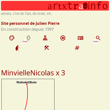
.
Aller au contenu principal
r
t
r
n
f
a
x
a
i
o
t
artxtra, c'est de l'art, c'est extra
Site personnel de Julien Pierre
En construction depuis 1997
palette
experiment
camera
dictionary
search
beta
beta
construction
tag
MinvielleNicolas x 3