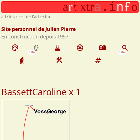
f
t
i
a
r
x
t
r
o
Aller au contenu principal
a
.
n
artxtra, c'est de l'art extra
Site personnel de Julien Pierre
En construction depuis 1997
palette
experiment
camera
dictionary
search
beta
beta
construction
tag
BassettCaroline x 1