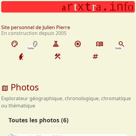
t
.
n
t
r
a
f
o
Aller au contenu principal
r
x
i
a
Site personnel de Julien Pierre
En construction depuis 2005
palette
experiment
camera
dictionary
search
beta
beta
construction
tag
Photos
map
Explorateur géographique, chronologique, chromatique
ou thématique
Toutes les photos (6)