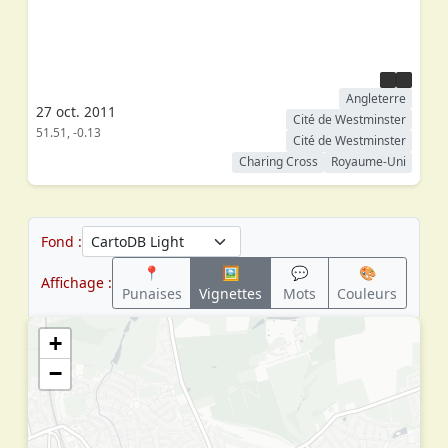
Angleterre
27 oct. 2011
Cité de Westminster
51.51, -0.13
Cité de Westminster
Charing Cross
Royaume-Uni
Fond :
📍
🖼
💬
🎨
Affichage :
Punaises
Vignettes
Mots
Couleurs
+
−