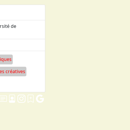
rsité de
a
iques
s créatives