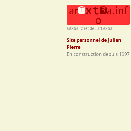
t
r
x
t
a
r
a
.
i
n
f
o
artxtra, c'est de l'art extra
Site personnel de Julien
Pierre
En construction depuis 1997