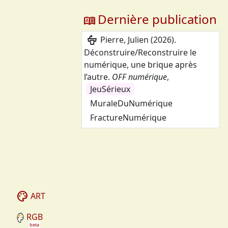
Dernière publication
dictionary
podium
Pierre, Julien
(
2026
).
Déconstruire/Reconstruire le
numérique, une brique après
l’autre
.
OFF numérique
,
JeuSérieux
MuraleDuNumérique
FractureNumérique
palette
ART
RGB
beta