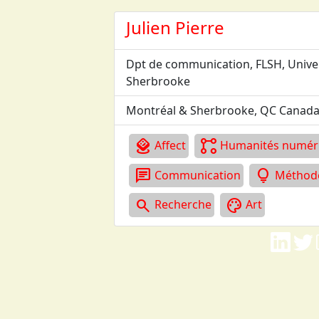
Aller au contenu principal
Julien
Pierre
Dpt de communication, FLSH, Unive
Sherbrooke
Montréal & Sherbrooke, QC
Canad
ar_stickers
linked_services
Affect
Humanités numér
chat
lightbulb
Communication
Méthode
search
palette
Recherche
Art