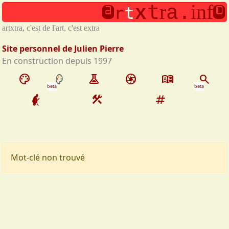
a
o
Aller au contenu principal
x
t
.
r
i
n
f
a
r
t
artxtra, c'est de l'art, c'est extra
Site personnel de Julien Pierre
En construction depuis 1997
palette
experiment
camera
dictionary
search
beta
beta
construction
tag
Mot-clé non trouvé