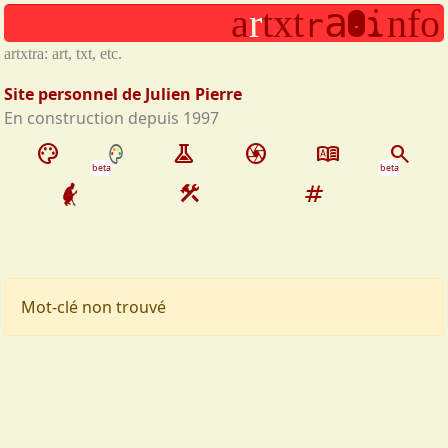
.
Aller au contenu principal
a
i
a
r
t
x
t
n
f
o
r
artxtra: art, txt, etc.
Site personnel de Julien Pierre
En construction depuis 1997
palette
experiment
camera
dictionary
search
beta
beta
construction
tag
Mot-clé non trouvé