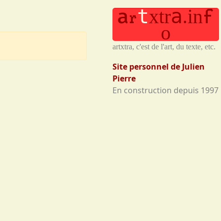
f
a
t
a
x
t
r
.
i
n
r
o
artxtra, c'est de l'art, du texte, etc.
Site personnel de Julien
Pierre
En construction depuis 1997