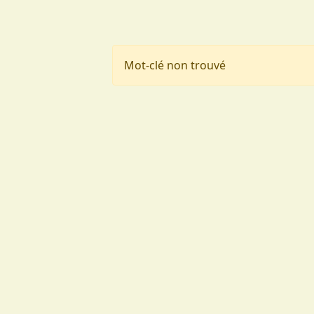
Aller au contenu principal
Mot-clé non trouvé