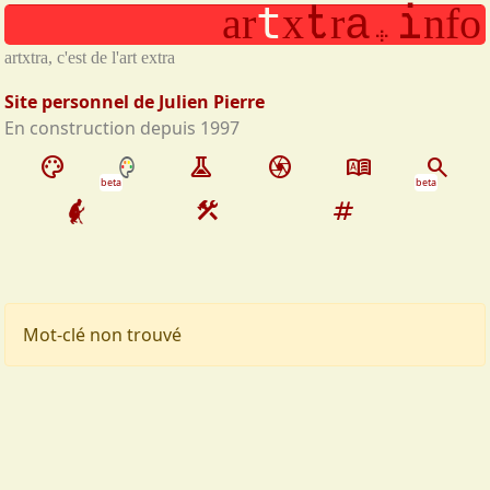
t
i
.
t
a
r
x
r
n
f
o
Aller au contenu principal
a
artxtra, c'est de l'art extra
Site personnel de Julien Pierre
En construction depuis 1997
palette
experiment
camera
dictionary
search
beta
beta
construction
tag
Mot-clé non trouvé