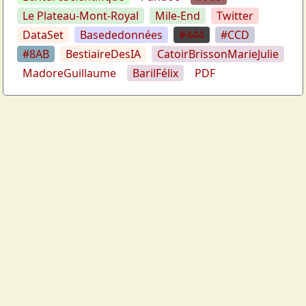
Le Plateau-Mont-Royal
Mile-End
Twitter
DataSet
Basededonnées
#444
#CCD
#8AB
BestiaireDesIA
CatoirBrissonMarieJulie
MadoreGuillaume
BarilFélix
PDF