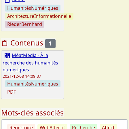
book
HumanitésNumériques
ArchitectureInformationnelle
RiederBernhard
Contenus
content_paste
1
dashboard
MéatMédia - À la
recherche des humanités
numériques
2021-12-08 14:09:37
HumanitésNumériques
PDF
Mots-clés associés
Répertoire
WebAffectif
Recherche
Affect