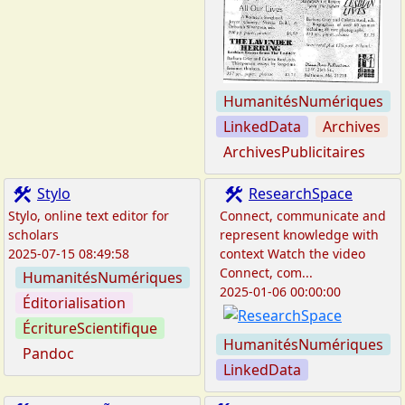
HumanitésNumériques
LinkedData
Archives
ArchivesPublicitaires
construction
construction
Stylo
ResearchSpace
Stylo, online text editor for
Connect, communicate and
scholars
represent knowledge with
2025-07-15 08:49:58
context Watch the video
Connect, com...
HumanitésNumériques
2025-01-06 00:00:00
Éditorialisation
ÉcritureScientifique
HumanitésNumériques
Pandoc
LinkedData