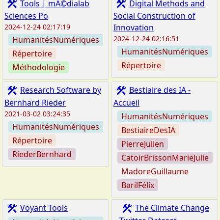
construction
construction
Tools | mÃ©dialab
Digital Methods and
Sciences Po
Social Construction of
2024-12-24 02:17:19
Innovation
2024-12-24 02:16:51
HumanitésNumériques
HumanitésNumériques
Répertoire
Répertoire
Méthodologie
construction
construction
Research Software by
Bestiaire des IA -
Bernhard Rieder
Accueil
2021-03-02 03:24:35
HumanitésNumériques
HumanitésNumériques
BestiaireDesIA
Répertoire
PierreJulien
RiederBernhard
CatoirBrissonMarieJulie
MadoreGuillaume
BarilFélix
construction
construction
Voyant Tools
The Climate Change