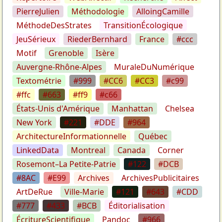
PierreJulien
Méthodologie
AlloingCamille
MéthodeDesStrates
TransitionÉcologique
JeuSérieux
RiederBernhard
France
#ccc
Motif
Grenoble
Isère
Auvergne-Rhône-Alpes
MuraleDuNumérique
Textométrie
#999
#CC6
#CC3
#c99
#ffc
#663
#ff9
#c66
États-Unis d'Amérique
Manhattan
Chelsea
New York
#221
#DDE
#964
ArchitectureInformationnelle
Québec
LinkedData
Montreal
Canada
Corner
Rosemont–La Petite-Patrie
#122
#DCB
#8AC
#E99
Archives
ArchivesPublicitaires
ArtDeRue
Ville-Marie
#121
#643
#CDD
#777
#433
#BCB
Éditorialisation
ÉcritureScientifique
Pandoc
#966