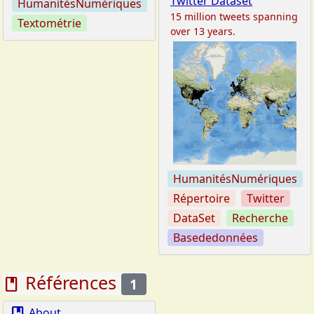
Twitter Dataset
HumanitésNumériques
15 million tweets spanning
Textométrie
over 13 years.
HumanitésNumériques
Répertoire
Twitter
DataSet
Recherche
Basededonnées
Références
book
1
About