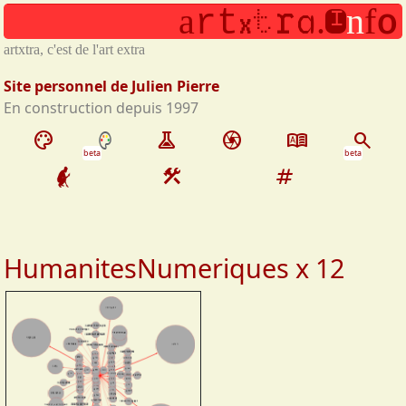
r
i
t
Aller au contenu principal
a
o
a
.
n
f
r
t
x
artxtra, c'est de l'art extra
Site personnel de Julien Pierre
En construction depuis 1997
palette
experiment
camera
dictionary
search
beta
beta
construction
tag
HumanitesNumeriques x 12