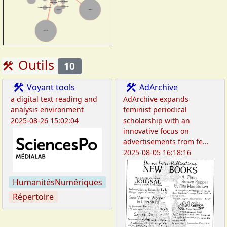
Outils
construction
10
construction
construction
Voyant tools
AdArchive
a digital text reading and
AdArchive expands
analysis environment
feminist periodical
2025-08-26 15:02:04
scholarship with an
innovative focus on
advertisements from fe...
2025-08-05 16:18:16
HumanitésNumériques
Répertoire