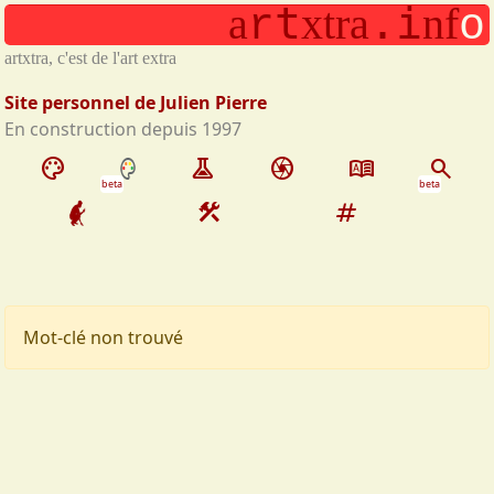
t
.
i
a
x
t
r
a
n
f
Aller au contenu principal
r
o
artxtra, c'est de l'art extra
Site personnel de Julien Pierre
En construction depuis 1997
palette
experiment
camera
dictionary
search
beta
beta
construction
tag
Mot-clé non trouvé