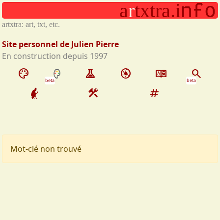
n
f
o
a
r
t
x
t
r
a
.
i
Aller au contenu principal
artxtra: art, txt, etc.
Site personnel de Julien Pierre
En construction depuis 1997
palette
experiment
camera
dictionary
search
beta
beta
construction
tag
Mot-clé non trouvé