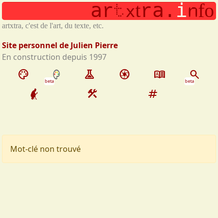
t
a
a
i
n
t
f
o
Aller au contenu principal
r
r
.
x
artxtra, c'est de l'art, du texte, etc.
Site personnel de Julien Pierre
En construction depuis 1997
palette
experiment
camera
dictionary
search
beta
beta
construction
tag
Mot-clé non trouvé