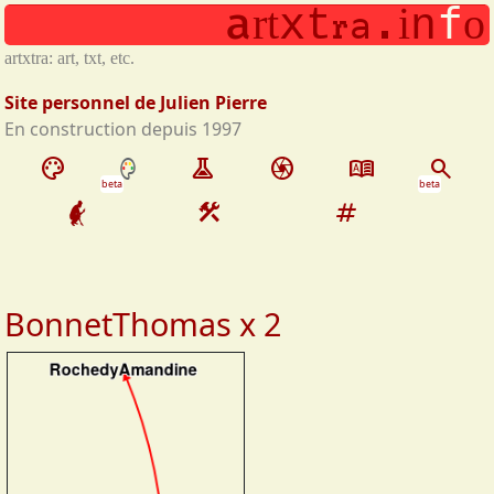
.
a
x
f
r
t
i
o
Aller au contenu principal
t
n
r
a
artxtra: art, txt, etc.
Site personnel de Julien Pierre
En construction depuis 1997
palette
experiment
camera
dictionary
search
beta
beta
construction
tag
BonnetThomas x 2