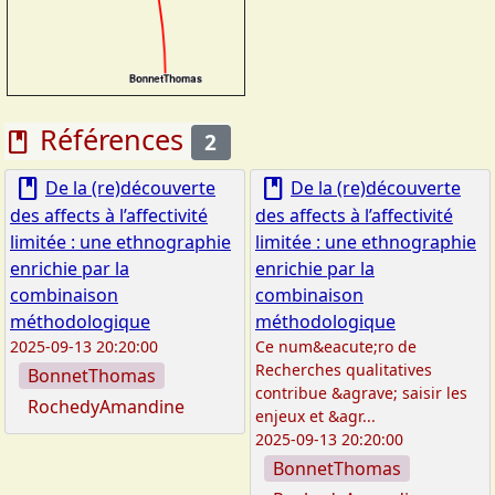
Références
book
2
book
book
De la (re)découverte
De la (re)découverte
des affects à l’affectivité
des affects à l’affectivité
limitée : une ethnographie
limitée : une ethnographie
enrichie par la
enrichie par la
combinaison
combinaison
méthodologique
méthodologique
2025-09-13 20:20:00
Ce num&eacute;ro de
Recherches qualitatives
BonnetThomas
contribue &agrave; saisir les
RochedyAmandine
enjeux et &agr...
2025-09-13 20:20:00
BonnetThomas